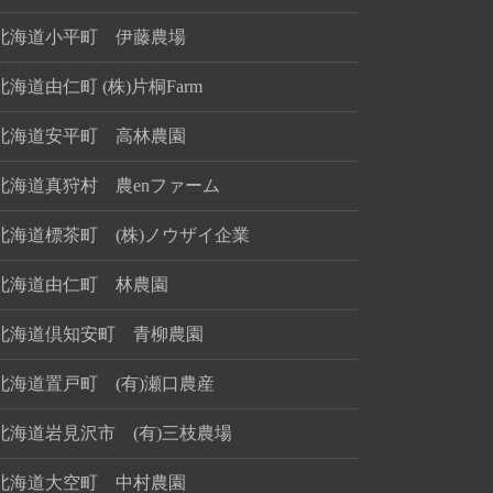
北海道小平町 伊藤農場
北海道由仁町 (株)片桐Farm
北海道安平町 高林農園
北海道真狩村 農enファーム
北海道標茶町 (株)ノウザイ企業
北海道由仁町 林農園
北海道倶知安町 青柳農園
北海道置戸町 (有)瀬口農産
北海道岩見沢市 (有)三枝農場
北海道大空町 中村農園