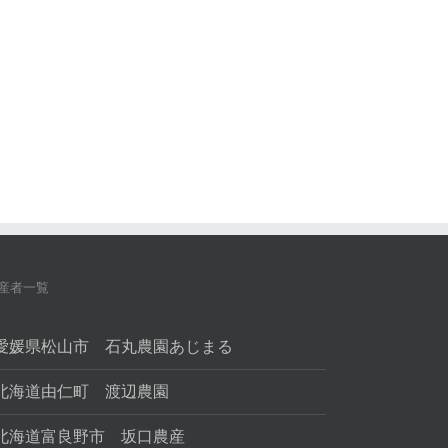
産者一覧
愛媛県松山市 石丸農園あじまる
北海道由仁町 渡辺農園
北海道富良野市 坂口農産