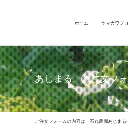
Skip
to
content
ホーム
ヤマカワプ
あじまる ご注文フ
ご注文フォームの内容は、石丸農園あじまる