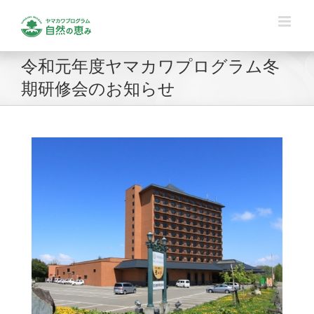
Skip
to
content
令和元年度ヤマカワプログラム冬
期研修会のお知らせ