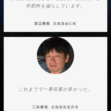
学肥料を減らしています。
渡辺農園
,
北海道由仁町
これまでで一番収量が多かった。
三枝農場
,
北海道岩見沢市