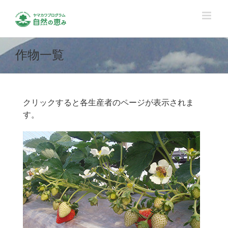
Skip
to
content
作物一覧
クリックすると各生産者のページが表示されま
す。